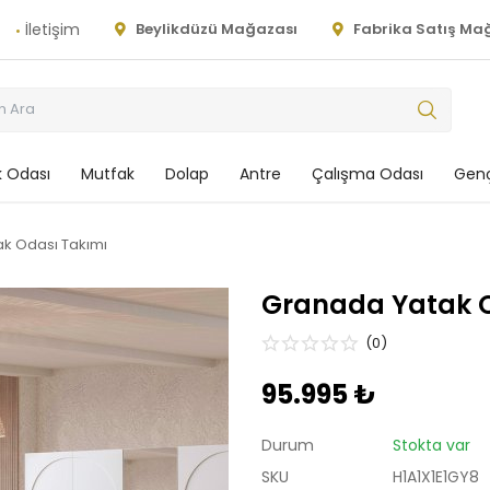
İletişim
Beylikdüzü Mağazası
Fabrika Satış Ma
 Odası
Mutfak
Dolap
Antre
Çalışma Odası
Genç
k Odası Takımı
Granada Yatak O
(0)
95.995 ₺
Durum
Stokta var
SKU
H1A1X1E1GY8