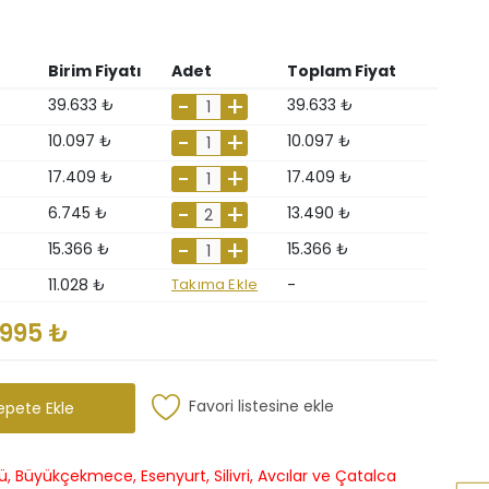
Birim Fiyatı
Adet
Toplam Fiyat
39.633 ₺
39.633 ₺
10.097 ₺
10.097 ₺
17.409 ₺
17.409 ₺
6.745 ₺
13.490 ₺
15.366 ₺
15.366 ₺
11.028 ₺
Takıma Ekle
-
.995 ₺
Favori listesine ekle
epete Ekle
, Büyükçekmece, Esenyurt, Silivri, Avcılar ve Çatalca