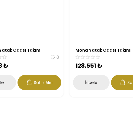
 Yatak Odası Takımı
Mona Yatak Odası Takımı
0
8
₺
128.551
₺
le
Satın Alın
İncele
Sat