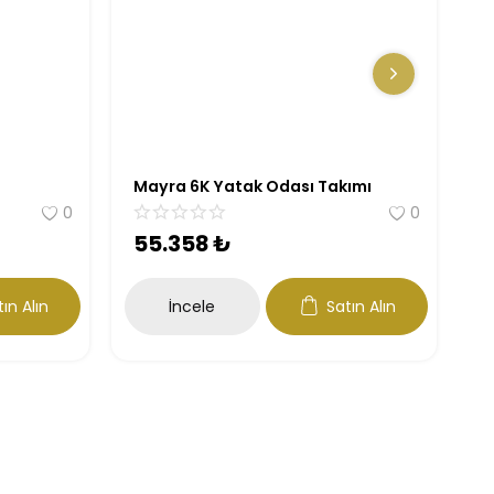
Mayra 6K Yatak Odası Takımı
T
0
0
55.358
₺
5
ın Alın
İncele
Satın Alın