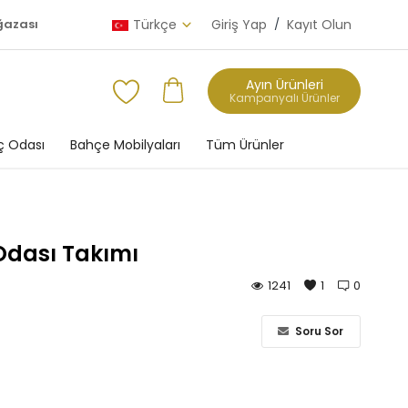
ğazası
Türkçe
Giriş Yap
/
Kayıt Olun
Ayın Ürünleri
Kampanyalı Ürünler
 Odası
Bahçe Mobilyaları
Tüm Ürünler
dası Takımı
1241
1
0
Soru Sor