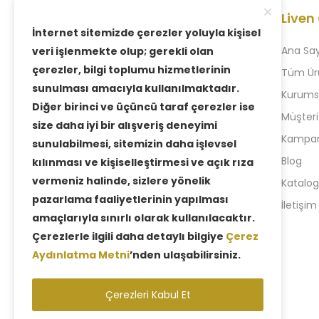
Liven
İnternet sitemizde çerezler yoluyla kişisel
Ana Sa
veri işlenmekte olup; gerekli olan
çerezler, bilgi toplumu hizmetlerinin
Tüm Ür
sunulması amacıyla kullanılmaktadır.
Kurums
1996 yılında kurulan firmamız, dürüst,
Diğer birinci ve üçüncü taraf çerezler ise
Müşteri
kaliteli ve ‘Müşteri Memnuniyetini ilke
size daha iyi bir alışveriş deneyimi
Kampany
edinmesiyle bugün deneyimli hale
sunulabilmesi, sitemizin daha işlevsel
gelmiştir.
Blog
kılınması ve kişiselleştirmesi ve açık rıza
vermeniz halinde, sizlere yönelik
Katalog
+90 212 880 77 24
pazarlama faaliyetlerinin yapılması
İletişim
+90 543 957 35 58
amaçlarıyla sınırlı olarak kullanılacaktır.
Çerezlerle ilgili daha detaylı bilgiye
Çerez
Aydınlatma Metni
’nden ulaşabilirsiniz.
Çerezleri Kabul Et