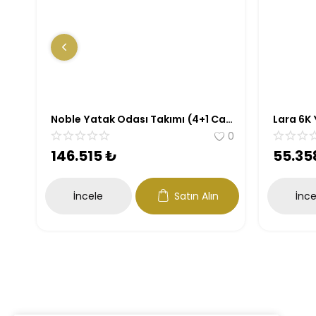
Noble Yatak Odası Takımı (4+1 Cam Kapak)
Lara 6K
0
0
146.515
₺
55.35
İncele
Satın Alın
İnce