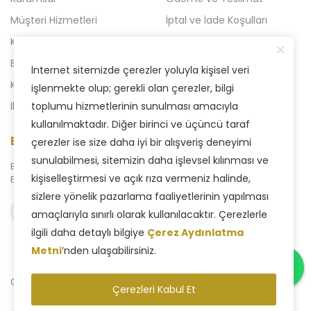
Müşteri Hizmetleri
İptal ve İade Koşulları
Kampanyalı Ürünler
Açılışa Özel Kampanya
Blog
Liven 2'li Kampanyalar
İnternet sitemizde çerezler yoluyla kişisel veri
Kataloglar
Yeni Kampanya
işlenmekte olup; gerekli olan çerezler, bilgi
İletişim
toplumu hizmetlerinin sunulması amacıyla
kullanılmaktadır. Diğer birinci ve üçüncü taraf
E-Bülten Aboneliği
çerezler ise size daha iyi bir alışveriş deneyimi
sunulabilmesi, sitemizin daha işlevsel kılınması ve
Bizden haberdar olmak için
kişiselleştirmesi ve açık rıza vermeniz halinde,
E-Bülten sistemimize abone olabilirsiniz.
sizlere yönelik pazarlama faaliyetlerinin yapılması
Abone ol
amaçlarıyla sınırlı olarak kullanılacaktır. Çerezlerle
ilgili daha detaylı bilgiye
Çerez Aydınlatma
Metni
’nden ulaşabilirsiniz.
Copyright © 2025 Liven Concept - Tüm Hakları Saklıdır.
Çerezleri Kabul Et