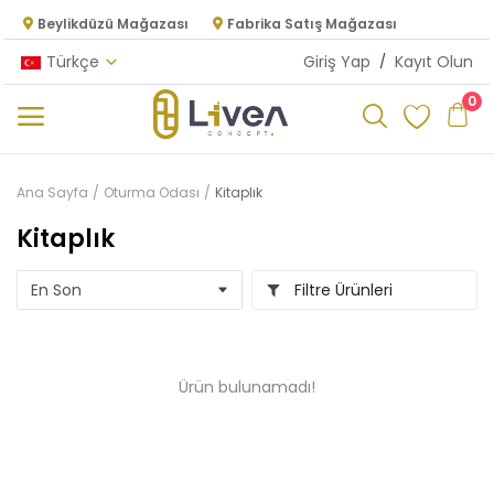
Beylikdüzü Mağazası
Fabrika Satış Mağazası
Türkçe
Giriş Yap
/
Kayıt Olun
0
Kategoriler
Ana Sayfa
Oturma Odası
Kitaplık
Ana Menü
Kitaplık
Oturma Odası
Filtre Ürünleri
Yatak Odası
Yemek Odası
Ürün bulunamadı!
Mutfak
Dolap