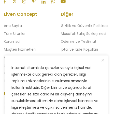
Liven Concept
Diğer
Ana Sayfa
Gizlilik ve Güvenlik Politikası
Tüm Ürünler
Mesafeli Satış Sözleşmesi
Kurumsal
Ödeme ve Teslimat
Müşteri Hizmetleri
İptal ve İade Koşulları
Kampanyalı Ürünler
Açılışa Özel Kampanya
Blog
Liven 2'li Kampanyalar
İnternet sitemizde çerezler yoluyla kişisel veri
Kataloglar
Yeni Kampanya
işlenmekte olup; gerekli olan çerezler, bilgi
İletişim
toplumu hizmetlerinin sunulması amacıyla
kullanılmaktadır. Diğer birinci ve üçüncü taraf
E-Bülten Aboneliği
çerezler ise size daha iyi bir alışveriş deneyimi
sunulabilmesi, sitemizin daha işlevsel kılınması ve
Bizden haberdar olmak için
kişiselleştirmesi ve açık rıza vermeniz halinde,
E-Bülten sistemimize abone olabilirsiniz.