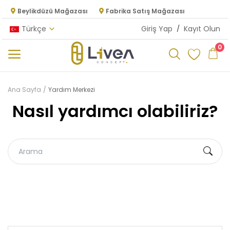
Beylikdüzü Mağazası
Fabrika Satış Mağazası
Türkçe
Giriş Yap
/
Kayıt Olun
0
Kategoriler
Ana Sayfa
Yardım Merkezi
Nasıl yardımcı olabiliriz?
Ana Menü
Oturma Odası
Yatak Odası
Yemek Odası
Mutfak
Dolap