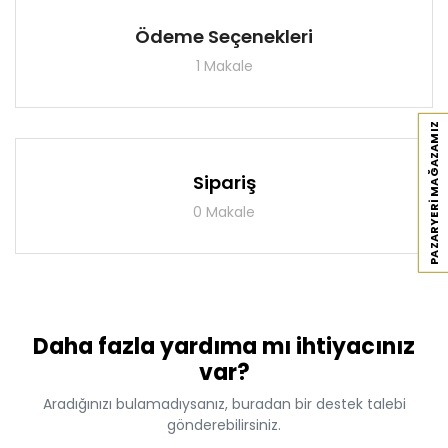
Antre
Ödeme Seçenekleri
1 Makale
Çalışma Odası
Genç Odası
PAZARYERI MAĞAZAMIZ
Bahçe Mobilyaları
Sipariş
0 Makale
Tüm Ürünler
Daha fazla yardıma mı ihtiyacınız
var?
Aradığınızı bulamadıysanız, buradan bir destek talebi
gönderebilirsiniz.