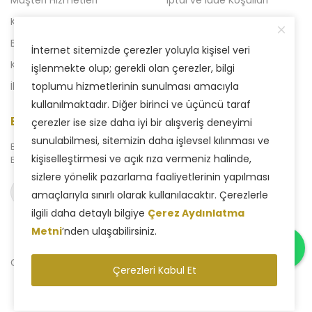
Kampanyalı Ürünler
Açılışa Özel Kampanya
Blog
Liven 2'li Kampanyalar
İnternet sitemizde çerezler yoluyla kişisel veri
Kataloglar
Yeni Kampanya
işlenmekte olup; gerekli olan çerezler, bilgi
İletişim
toplumu hizmetlerinin sunulması amacıyla
kullanılmaktadır. Diğer birinci ve üçüncü taraf
E-Bülten Aboneliği
çerezler ise size daha iyi bir alışveriş deneyimi
sunulabilmesi, sitemizin daha işlevsel kılınması ve
Bizden haberdar olmak için
kişiselleştirmesi ve açık rıza vermeniz halinde,
E-Bülten sistemimize abone olabilirsiniz.
sizlere yönelik pazarlama faaliyetlerinin yapılması
Abone ol
amaçlarıyla sınırlı olarak kullanılacaktır. Çerezlerle
ilgili daha detaylı bilgiye
Çerez Aydınlatma
Metni
’nden ulaşabilirsiniz.
Copyright © 2025 Liven Concept - Tüm Hakları Saklıdır.
Çerezleri Kabul Et