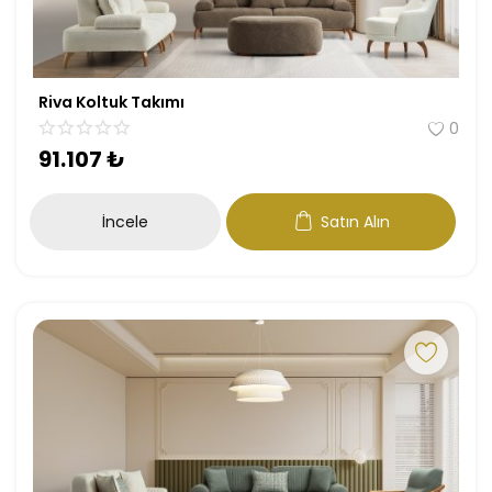
Riva Koltuk Takımı
0
91.107
₺
İncele
Satın Alın