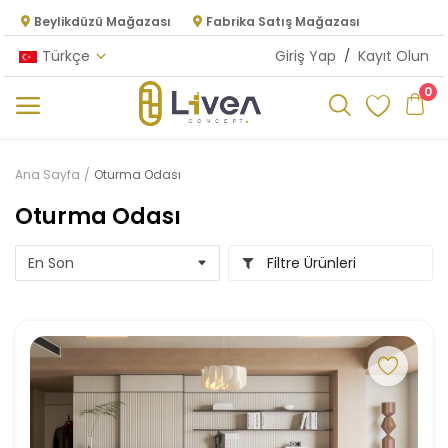
Beylikdüzü Mağazası
Fabrika Satış Mağazası
Türkçe
Giriş Yap
/
Kayıt Olun
0
Kategoriler
Ana Sayfa
Oturma Odası
Ana Menü
Oturma Odası
Oturma Odası
Filtre Ürünleri
Yatak Odası
Yemek Odası
Mutfak
Dolap