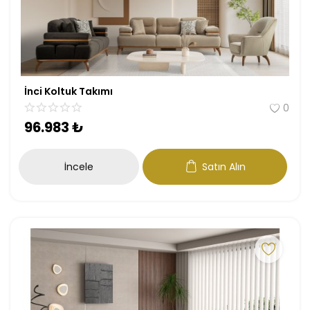
İnci Koltuk Takımı
0
96.983
₺
İncele
Satın Alın