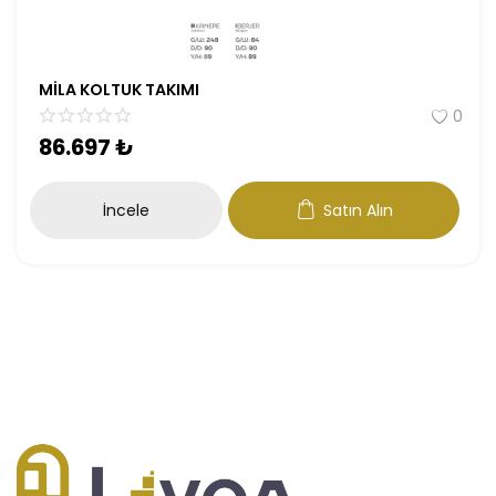
MİLA KOLTUK TAKIMI
0
86.697
₺
İncele
Satın Alın