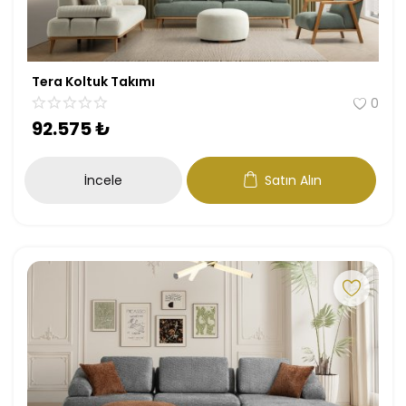
Tera Koltuk Takımı
0
92.575
₺
İncele
Satın Alın