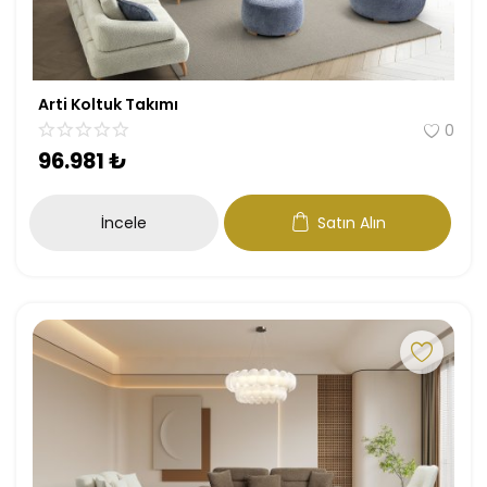
Arti Koltuk Takımı
0
96.981
₺
İncele
Satın Alın