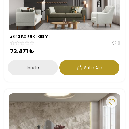
Zara Koltuk Takımı
0
73.471
₺
İncele
Satın Alın