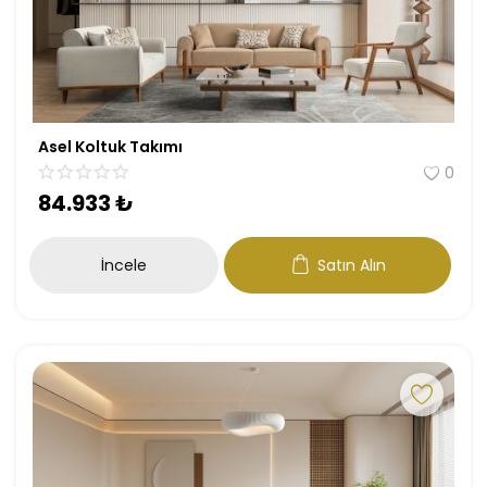
Antre
Çalışma Odası
Genç Odası
Asel Koltuk Takımı
0
Bahçe Mobilyaları
84.933
₺
Tüm Ürünler
İncele
Satın Alın