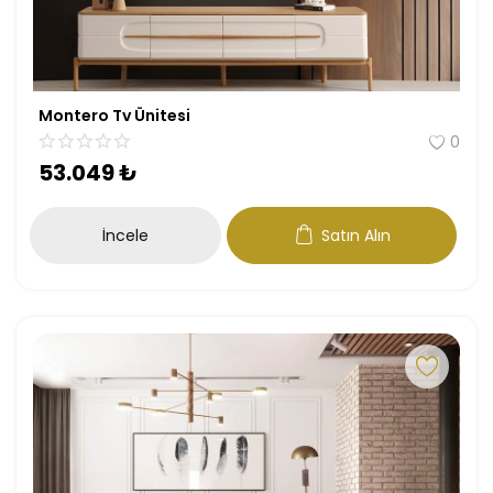
Montero Tv Ünitesi
0
53.049
₺
İncele
Satın Alın