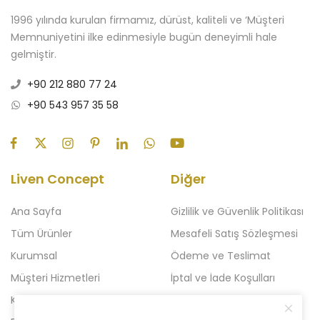
1996 yılında kurulan firmamız, dürüst, kaliteli ve ‘Müşteri
Memnuniyetini ilke edinmesiyle bugün deneyimli hale
gelmiştir.
+90 212 880 77 24
+90 543 957 35 58
Liven Concept
Diğer
Ana Sayfa
Gizlilik ve Güvenlik Politikası
Tüm Ürünler
Mesafeli Satış Sözleşmesi
Kurumsal
Ödeme ve Teslimat
Müşteri Hizmetleri
İptal ve İade Koşulları
Kampanyalı Ürünler
Açılışa Özel Kampanya