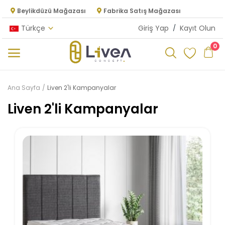
Beylikdüzü Mağazası
Fabrika Satış Mağazası
Türkçe
Giriş Yap
/
Kayıt Olun
0
Kategoriler
Ana Sayfa
Liven 2'li Kampanyalar
Ana Menü
Liven 2'li Kampanyalar
Oturma Odası
Yatak Odası
Yemek Odası
Mutfak
Dolap