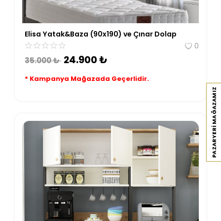
Antre
Elisa Yatak&Baza (90x190) ve Çınar Dolap
Çalışma Odası
0
24.900
₺
35.000
₺
Genç Odası
* Kampanya Mağazada Geçerlidir.
Bahçe Mobilyaları
PAZARYERI MAĞAZAMIZ
Tüm Ürünler