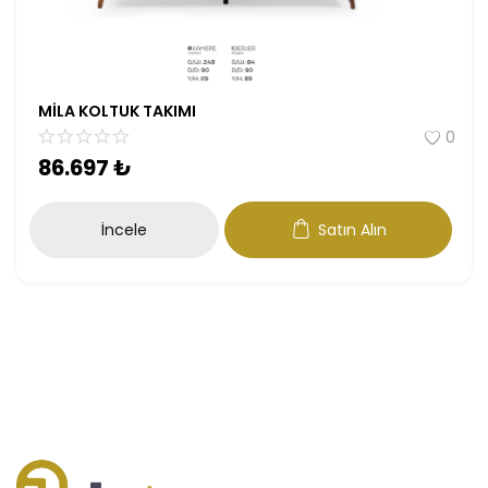
MİLA KOLTUK TAKIMI
0
86.697
₺
İncele
Satın Alın