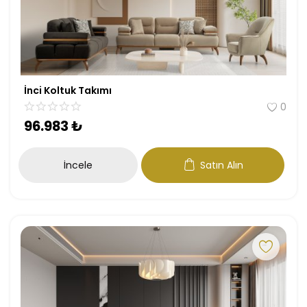
İnci Koltuk Takımı
0
96.983
₺
İncele
Satın Alın