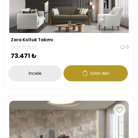
Zara Koltuk Takımı
0
73.471
₺
İncele
Satın Alın