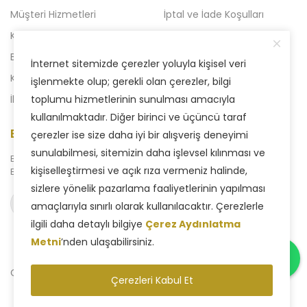
Müşteri Hizmetleri
İptal ve İade Koşulları
Kampanyalı Ürünler
Açılışa Özel Kampanya
Blog
Liven 2'li Kampanyalar
İnternet sitemizde çerezler yoluyla kişisel veri
Kataloglar
Yeni Kampanya
işlenmekte olup; gerekli olan çerezler, bilgi
İletişim
toplumu hizmetlerinin sunulması amacıyla
kullanılmaktadır. Diğer birinci ve üçüncü taraf
E-Bülten Aboneliği
çerezler ise size daha iyi bir alışveriş deneyimi
sunulabilmesi, sitemizin daha işlevsel kılınması ve
Bizden haberdar olmak için
kişiselleştirmesi ve açık rıza vermeniz halinde,
E-Bülten sistemimize abone olabilirsiniz.
sizlere yönelik pazarlama faaliyetlerinin yapılması
Abone ol
amaçlarıyla sınırlı olarak kullanılacaktır. Çerezlerle
ilgili daha detaylı bilgiye
Çerez Aydınlatma
Metni
’nden ulaşabilirsiniz.
Copyright © 2025 Liven Concept - Tüm Hakları Saklıdır.
Çerezleri Kabul Et