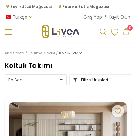
Beylikdüzü Mağazası
Fabrika Satış Mağazası
Türkçe
Giriş Yap
/
Kayıt Olun
0
Kategoriler
Ana Sayfa
Oturma Odası
Koltuk Takımı
Ana Menü
Koltuk Takımı
Oturma Odası
Filtre Ürünleri
Yatak Odası
Yemek Odası
Mutfak
Dolap