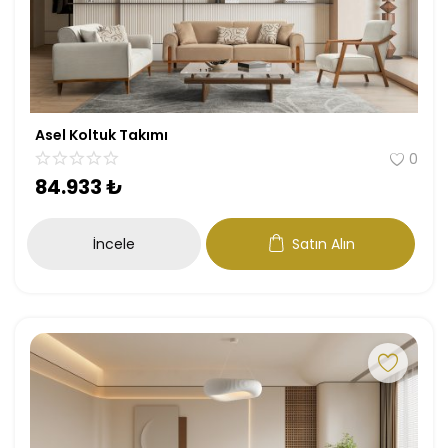
Antre
Çalışma Odası
Genç Odası
Asel Koltuk Takımı
0
Bahçe Mobilyaları
84.933
₺
Tüm Ürünler
İncele
Satın Alın