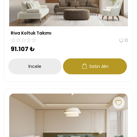
Riva Koltuk Takımı
0
91.107
₺
İncele
Satın Alın