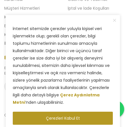
Müşteri Hizmetleri
İptal ve İade Koşulları
Kampanyalı Ürünler
Açılışa Özel Kampanya
Blog
Liven 2'li Kampanyalar
İnternet sitemizde çerezler yoluyla kişisel veri
Kataloglar
Yeni Kampanya
işlenmekte olup; gerekli olan çerezler, bilgi
İletişim
toplumu hizmetlerinin sunulması amacıyla
kullanılmaktadır. Diğer birinci ve üçüncü taraf
E-Bülten Aboneliği
çerezler ise size daha iyi bir alışveriş deneyimi
sunulabilmesi, sitemizin daha işlevsel kılınması ve
Bizden haberdar olmak için
kişiselleştirmesi ve açık rıza vermeniz halinde,
E-Bülten sistemimize abone olabilirsiniz.
sizlere yönelik pazarlama faaliyetlerinin yapılması
Abone ol
amaçlarıyla sınırlı olarak kullanılacaktır. Çerezlerle
ilgili daha detaylı bilgiye
Çerez Aydınlatma
Metni
’nden ulaşabilirsiniz.
Copyright © 2025 Liven Concept - Tüm Hakları Saklıdır.
Çerezleri Kabul Et