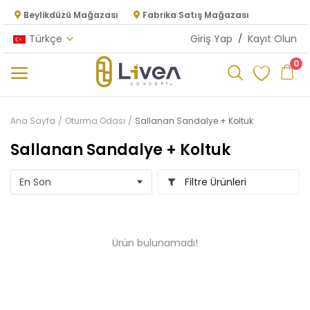
Beylikdüzü Mağazası
Fabrika Satış Mağazası
Türkçe
Giriş Yap
/
Kayıt Olun
0
Kategoriler
Ana Sayfa
Oturma Odası
Sallanan Sandalye + Koltuk
Ana Menü
Sallanan Sandalye + Koltuk
Oturma Odası
Filtre Ürünleri
Yatak Odası
Yemek Odası
Ürün bulunamadı!
Mutfak
Dolap