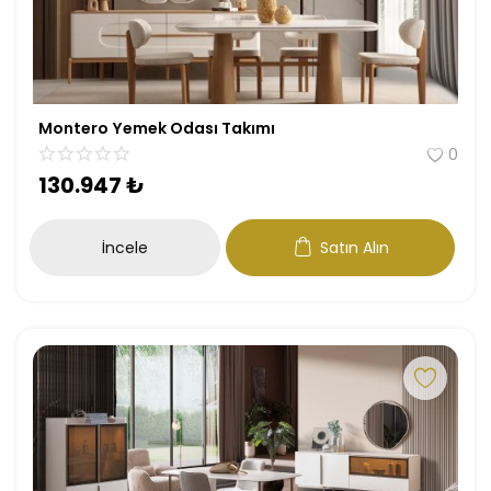
Montero Yemek Odası Takımı
0
130.947
₺
İncele
Satın Alın