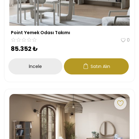
Point Yemek Odası Takımı
0
85.352
₺
İncele
Satın Alın