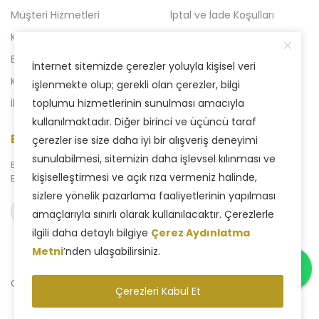
Müşteri Hizmetleri
İptal ve İade Koşulları
Kampanyalı Ürünler
Açılışa Özel Kampanya
Blog
Liven 2'li Kampanyalar
İnternet sitemizde çerezler yoluyla kişisel veri
Kataloglar
Yeni Kampanya
işlenmekte olup; gerekli olan çerezler, bilgi
İletişim
toplumu hizmetlerinin sunulması amacıyla
kullanılmaktadır. Diğer birinci ve üçüncü taraf
E-Bülten Aboneliği
çerezler ise size daha iyi bir alışveriş deneyimi
sunulabilmesi, sitemizin daha işlevsel kılınması ve
Bizden haberdar olmak için
kişiselleştirmesi ve açık rıza vermeniz halinde,
E-Bülten sistemimize abone olabilirsiniz.
sizlere yönelik pazarlama faaliyetlerinin yapılması
Abone ol
amaçlarıyla sınırlı olarak kullanılacaktır. Çerezlerle
ilgili daha detaylı bilgiye
Çerez Aydınlatma
Metni
’nden ulaşabilirsiniz.
Copyright © 2025 Liven Concept - Tüm Hakları Saklıdır.
Çerezleri Kabul Et