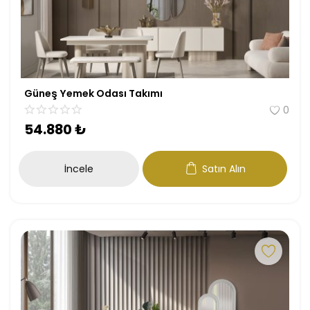
Antre
Çalışma Odası
Genç Odası
Güneş Yemek Odası Takımı
0
Bahçe Mobilyaları
54.880
₺
Tüm Ürünler
İncele
Satın Alın