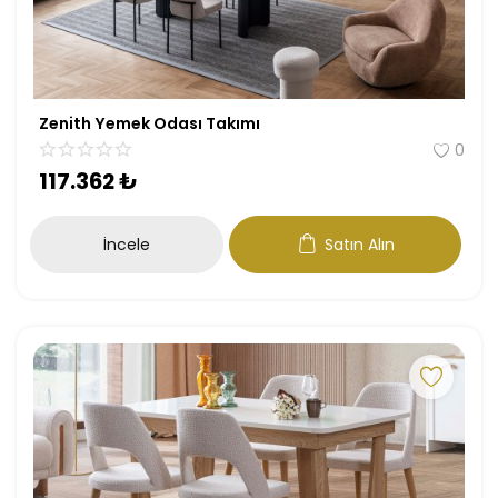
Zenith Yemek Odası Takımı
0
117.362
₺
İncele
Satın Alın