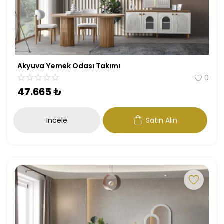
Akyuva Yemek Odası Takımı
0
47.665
₺
İncele
Satın Alın