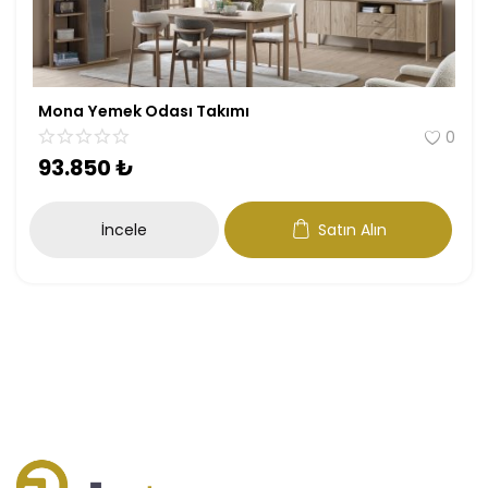
Mona Yemek Odası Takımı
0
93.850
₺
İncele
Satın Alın