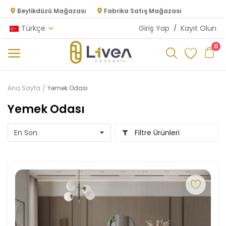
Beylikdüzü Mağazası
Fabrika Satış Mağazası
Türkçe
Giriş Yap
/
Kayıt Olun
0
Kategoriler
Ana Sayfa
Yemek Odası
Ana Menü
Yemek Odası
Oturma Odası
Filtre Ürünleri
Yatak Odası
Yemek Odası
Mutfak
Dolap