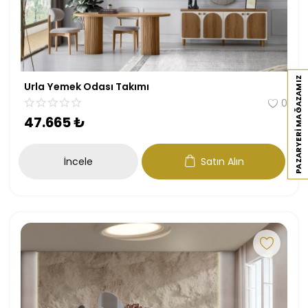
PAZARYERI MAĞAZAMIZ
Urla Yemek Odası Takımı
0
47.665
₺
İncele
Satın Alın