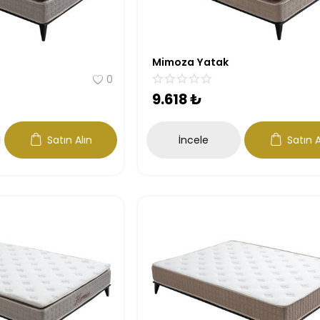
Mimoza Yatak
0
9.618
₺
Satın Alın
İncele
Satın A