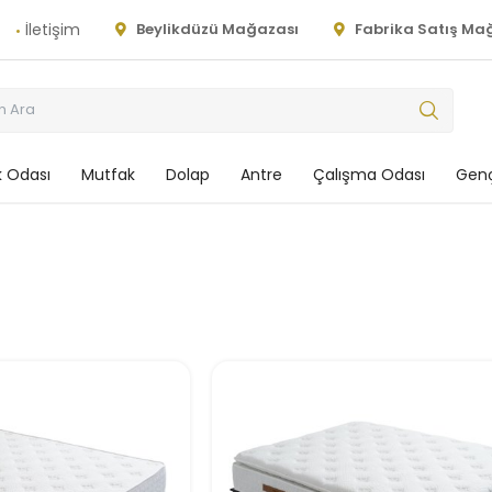
İletişim
Beylikdüzü Mağazası
Fabrika Satış Ma
 Odası
Mutfak
Dolap
Antre
Çalışma Odası
Genç