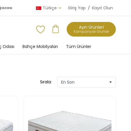
ğazası
Türkçe
Giriş Yap
/
Kayıt Olun
Ayın Ürünleri
Kampanyalı Ürünler
 Odası
Bahçe Mobilyaları
Tüm Ürünler
Sırala: