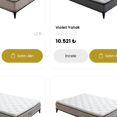
Violet Yatak
0
10.521
₺
Satın Alın
İncele
Satın A