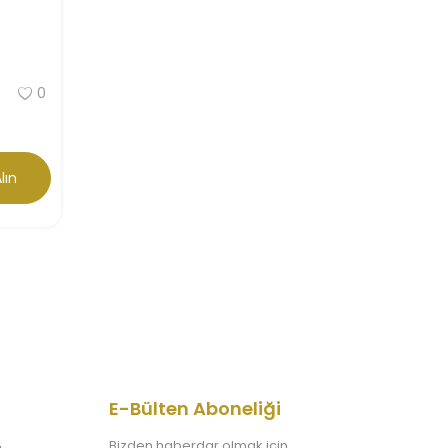
0
lın
E-Bülten Aboneliği
Bizden haberdar olmak için