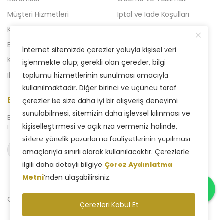
Müşteri Hizmetleri
İptal ve İade Koşulları
Kampanyalı Ürünler
Açılışa Özel Kampanya
Blog
Liven 2'li Kampanyalar
İnternet sitemizde çerezler yoluyla kişisel veri
Kataloglar
Yeni Kampanya
işlenmekte olup; gerekli olan çerezler, bilgi
İletişim
toplumu hizmetlerinin sunulması amacıyla
kullanılmaktadır. Diğer birinci ve üçüncü taraf
E-Bülten Aboneliği
çerezler ise size daha iyi bir alışveriş deneyimi
sunulabilmesi, sitemizin daha işlevsel kılınması ve
Bizden haberdar olmak için
kişiselleştirmesi ve açık rıza vermeniz halinde,
E-Bülten sistemimize abone olabilirsiniz.
sizlere yönelik pazarlama faaliyetlerinin yapılması
Abone ol
amaçlarıyla sınırlı olarak kullanılacaktır. Çerezlerle
ilgili daha detaylı bilgiye
Çerez Aydınlatma
Metni
’nden ulaşabilirsiniz.
Copyright © 2025 Liven Concept - Tüm Hakları Saklıdır.
Çerezleri Kabul Et