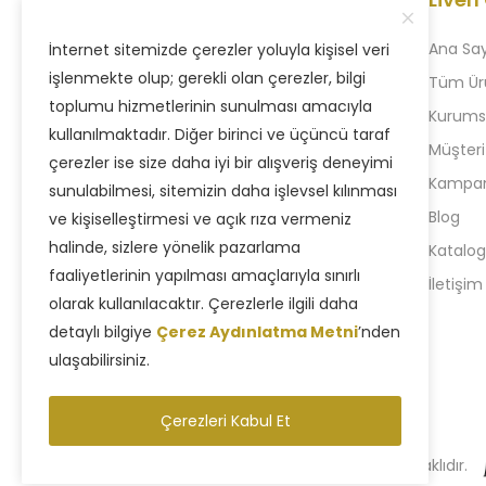
Ana Sa
İnternet sitemizde çerezler yoluyla kişisel veri
işlenmekte olup; gerekli olan çerezler, bilgi
Tüm Ür
toplumu hizmetlerinin sunulması amacıyla
Kurums
1996 yılında kurulan firmamız, dürüst,
kullanılmaktadır. Diğer birinci ve üçüncü taraf
Müşteri
kaliteli ve ‘Müşteri Memnuniyetini ilke
çerezler ise size daha iyi bir alışveriş deneyimi
Kampany
edinmesiyle bugün deneyimli hale
sunulabilmesi, sitemizin daha işlevsel kılınması
gelmiştir.
Blog
ve kişiselleştirmesi ve açık rıza vermeniz
halinde, sizlere yönelik pazarlama
Katalog
+90 212 880 77 24
faaliyetlerinin yapılması amaçlarıyla sınırlı
İletişim
+90 543 957 35 58
olarak kullanılacaktır. Çerezlerle ilgili daha
detaylı bilgiye
Çerez Aydınlatma Metni
’nden
ulaşabilirsiniz.
Çerezleri Kabul Et
Copyright © 2025 Liven Concept - Tüm Hakları Saklıdır.