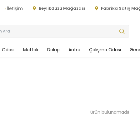
İletişim
Beylikdüzü Mağazası
Fabrika Satış Ma
 Odası
Mutfak
Dolap
Antre
Çalışma Odası
Genç
Ürün bulunamadı!