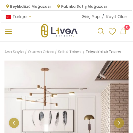
Beylikdüzü Mağazası
Fabrika Satış Mağazası
Türkçe
Giriş Yap
/
Kayıt Olun
0
Kategoriler
Ana Sayfa
Oturma Odası
Koltuk Takımı
Tokyo Koltuk Takımı
Ana Menü
Oturma Odası
Yatak Odası
Yemek Odası
Mutfak
Dolap