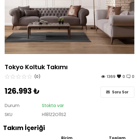
Antre
Çalışma Odası
Genç Odası
Bahçe Mobilyaları
Tokyo Koltuk Takımı
Tüm Ürünler
(0)
1369
0
0
126.993 ₺
Soru Sor
Durum
Stokta var
SKU
H181Z2O11S2
Takım İçeriği
Birim
Toplam