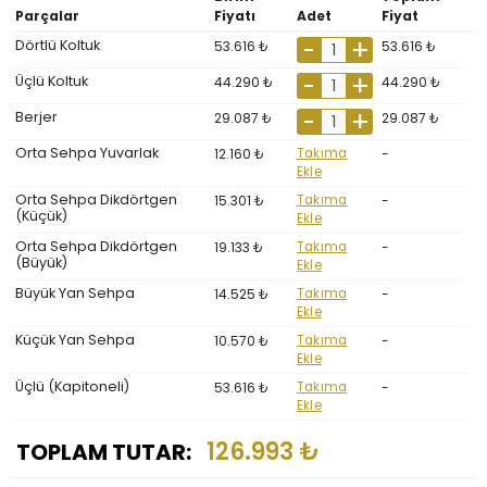
Parçalar
Fiyatı
Adet
Fiyat
Dörtlü Koltuk
53.616 ₺
53.616 ₺
Üçlü Koltuk
44.290 ₺
44.290 ₺
Berjer
29.087 ₺
29.087 ₺
Orta Sehpa Yuvarlak
12.160 ₺
Takıma
-
Ekle
Orta Sehpa Dikdörtgen
15.301 ₺
Takıma
-
(Küçük)
Ekle
Orta Sehpa Dikdörtgen
19.133 ₺
Takıma
-
(Büyük)
Ekle
Büyük Yan Sehpa
14.525 ₺
Takıma
-
Ekle
Küçük Yan Sehpa
10.570 ₺
Takıma
-
Ekle
Üçlü (Kapitoneli)
53.616 ₺
Takıma
-
Ekle
126.993 ₺
TOPLAM TUTAR: