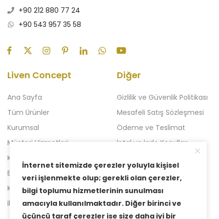
+90 212 880 77 24
+90 543 957 35 58
Liven Concept
Diğer
Ana Sayfa
Gizlilik ve Güvenlik Politikası
Tüm Ürünler
Mesafeli Satış Sözleşmesi
Kurumsal
Ödeme ve Teslimat
Müşteri Hizmetleri
İptal ve İade Koşulları
Kampanyalı Ürünler
Açılışa Özel Kampanya
İnternet sitemizde çerezler yoluyla kişisel
Blog
Liven 2'li Kampanyalar
veri işlenmekte olup; gerekli olan çerezler,
Kataloglar
Yeni Kampanya
bilgi toplumu hizmetlerinin sunulması
amacıyla kullanılmaktadır. Diğer birinci ve
İletişim
üçüncü taraf çerezler ise size daha iyi bir