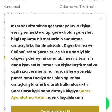
Kurumsal
Ödeme ve Teslimat
Müşteri Hizmetleri
İptal ve İade Koşulları
Kampanyalı Ürünler
Açılışa Özel Kampanya
İnternet sitemizde çerezler yoluyla kişisel
Blog
Liven 2'li Kampanyalar
veri işlenmekte olup; gerekli olan çerezler,
Kataloglar
Yeni Kampanya
bilgi toplumu hizmetlerinin sunulması
amacıyla kullanılmaktadır. Diğer birinci ve
İletişim
üçüncü taraf çerezler ise size daha iyi bir
E-Bülten Aboneliği
alışveriş deneyimi sunulabilmesi, sitemizin
daha işlevsel kılınması ve kişiselleştirmesi ve
Bizden haberdar olmak için
açık rıza vermeniz halinde, sizlere yönelik
E-Bülten sistemimize abone olabilirsiniz.
pazarlama faaliyetlerinin yapılması
Abone ol
amaçlarıyla sınırlı olarak kullanılacaktır.
Çerezlerle ilgili daha detaylı bilgiye
Çerez
Aydınlatma Metni
’nden ulaşabilirsiniz.
Copyright © 2025 Liven Concept - Tüm Hakları Saklıdır.
Çerezleri Kabul Et