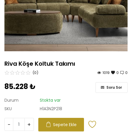
Antre
Çalışma Odası
Genç Odası
Bahçe Mobilyaları
Riva Köşe Koltuk Takımı
Tüm Ürünler
(0)
1019
0
0
85.228
₺
Soru Sor
Durum
Stokta var
SKU
H1A3N2P218
-
+
Sepete Ekle