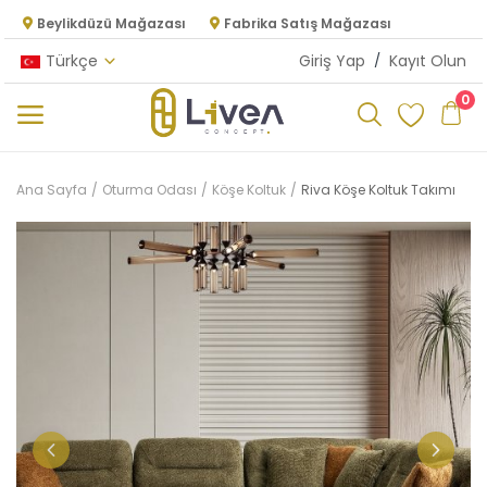
Beylikdüzü Mağazası
Fabrika Satış Mağazası
Türkçe
Giriş Yap
/
Kayıt Olun
0
Kategoriler
Ana Sayfa
Oturma Odası
Köşe Koltuk
Riva Köşe Koltuk Takımı
Ana Menü
Oturma Odası
Yatak Odası
Yemek Odası
Mutfak
Dolap