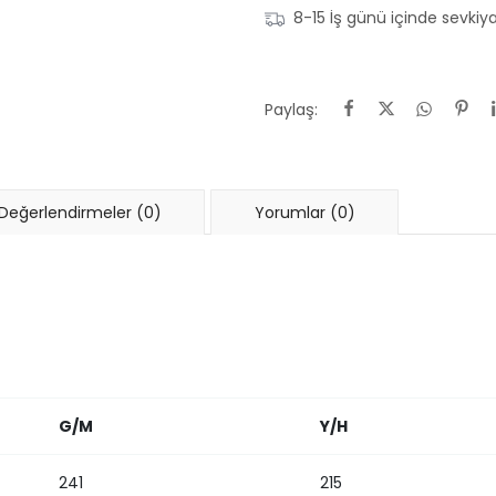
8-15 İş günü içinde sevkiya
Paylaş:
Değerlendirmeler (0)
Yorumlar (0)
G/M
Y/H
241
215