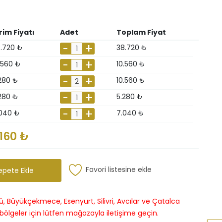
rim Fiyatı
Adet
Toplam Fiyat
.720 ₺
38.720 ₺
.560 ₺
10.560 ₺
280 ₺
10.560 ₺
280 ₺
5.280 ₺
040 ₺
7.040 ₺
.160 ₺
Favori listesine ekle
epete Ekle
, Büyükçekmece, Esenyurt, Silivri, Avcılar ve Çatalca
 bölgeler için lütfen mağazayla iletişime geçin.