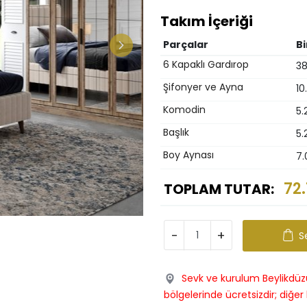
Takım İçeriği
Parçalar
Bi
6 Kapaklı Gardırop
38
Şifonyer ve Ayna
10
Komodin
5.
Başlık
5.
Boy Aynası
7.
72
TOPLAM TUTAR:
-
+
S
Sevk ve kurulum Beylikdüzü
bölgelerinde ücretsizdir; diğer