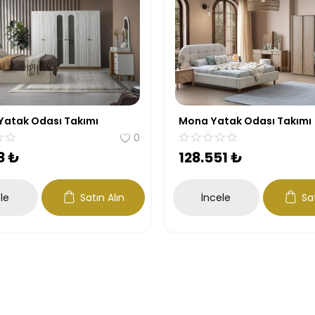
 Yatak Odası Takımı
Mona Yatak Odası Takımı
0
8
₺
128.551
₺
le
Satın Alın
İncele
Sat