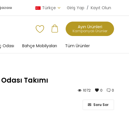
ğazası
Türkçe
Giriş Yap
/
Kayıt Olun
Ayın Ürünleri
Kampanyalı Ürünler
 Odası
Bahçe Mobilyaları
Tüm Ürünler
 Odası Takımı
1072
0
0
Soru Sor