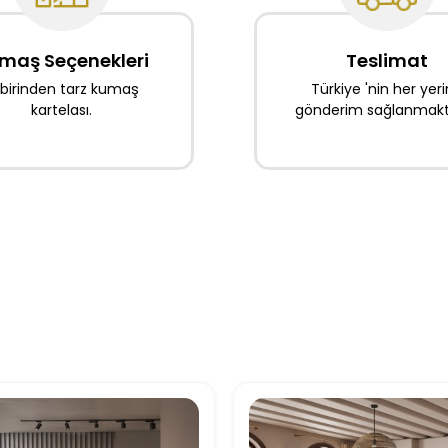
maş Seçenekleri
Teslimat
rbirinden tarz kumaş
Türkiye 'nin her yer
kartelası.
gönderim sağlanmakta