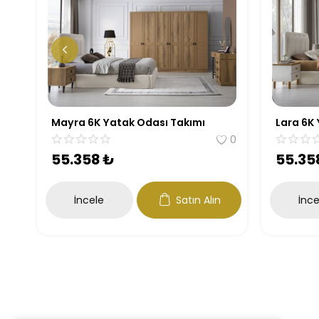
Mayra 6K Yatak Odası Takımı
Lara 6K
0
0
55.358
₺
55.35
İncele
Satın Alın
İnce