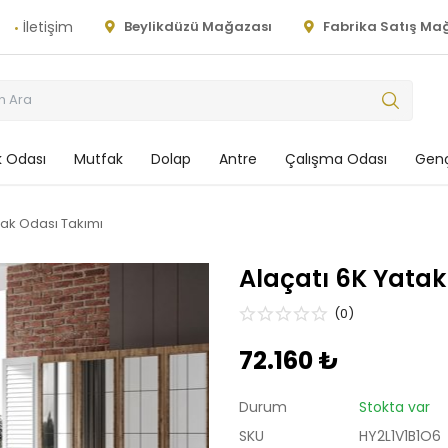
İletişim
Beylikdüzü Mağazası
Fabrika Satış Ma
 Odası
Mutfak
Dolap
Antre
Çalışma Odası
Genç
tak Odası Takımı
Alaçatı 6K Yatak
(0)
72.160 ₺
Durum
Stokta var
SKU
HY2L1V1B1O6