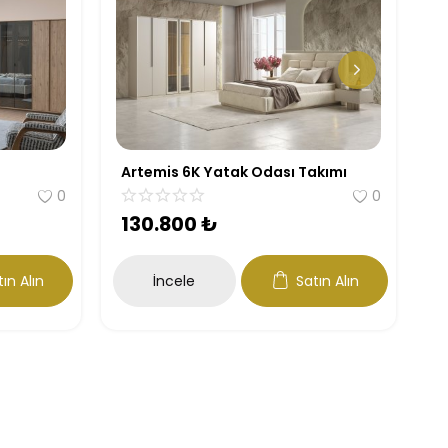
Artemis 6K Yatak Odası Takımı
A
0
0
130.800
₺
5
ın Alın
İncele
Satın Alın