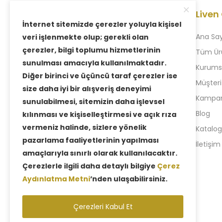
Liven
İnternet sitemizde çerezler yoluyla kişisel
Ana Sa
veri işlenmekte olup; gerekli olan
çerezler, bilgi toplumu hizmetlerinin
Tüm Ür
sunulması amacıyla kullanılmaktadır.
Kurums
1996 yılında kurulan firmamız, dürüst,
Diğer birinci ve üçüncü taraf çerezler ise
Müşteri
kaliteli ve ‘Müşteri Memnuniyetini ilke
size daha iyi bir alışveriş deneyimi
Kampany
edinmesiyle bugün deneyimli hale
sunulabilmesi, sitemizin daha işlevsel
gelmiştir.
Blog
kılınması ve kişiselleştirmesi ve açık rıza
vermeniz halinde, sizlere yönelik
Katalog
+90 212 880 77 24
pazarlama faaliyetlerinin yapılması
İletişim
+90 543 957 35 58
amaçlarıyla sınırlı olarak kullanılacaktır.
Çerezlerle ilgili daha detaylı bilgiye
Çerez
Aydınlatma Metni
’nden ulaşabilirsiniz.
Çerezleri Kabul Et