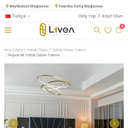
Beylikdüzü Mağazası
Fabrika Satış Mağazası
Türkçe
Giriş Yap
/
Kayıt Olun
0
Kategoriler
Ana Sayfa
Yatak Odası
Yatak Odası Takımı
Napoli 6K Yatak Odası Takımı
Ana Menü
Oturma Odası
Yatak Odası
Yemek Odası
Mutfak
Dolap