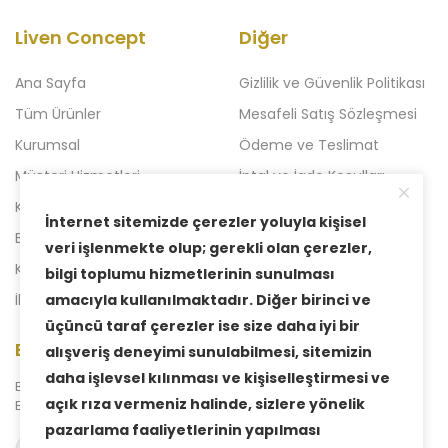
Liven Concept
Diğer
Ana Sayfa
Gizlilik ve Güvenlik Politikası
Tüm Ürünler
Mesafeli Satış Sözleşmesi
Kurumsal
Ödeme ve Teslimat
Müşteri Hizmetleri
İptal ve İade Koşulları
Kampanyalı Ürünler
Açılışa Özel Kampanya
İnternet sitemizde çerezler yoluyla kişisel
Blog
Liven 2'li Kampanyalar
veri işlenmekte olup; gerekli olan çerezler,
Kataloglar
Yeni Kampanya
bilgi toplumu hizmetlerinin sunulması
amacıyla kullanılmaktadır. Diğer birinci ve
İletişim
üçüncü taraf çerezler ise size daha iyi bir
E-Bülten Aboneliği
alışveriş deneyimi sunulabilmesi, sitemizin
daha işlevsel kılınması ve kişiselleştirmesi ve
Bizden haberdar olmak için
açık rıza vermeniz halinde, sizlere yönelik
E-Bülten sistemimize abone olabilirsiniz.
pazarlama faaliyetlerinin yapılması