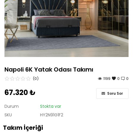
Antre
Çalışma Odası
Genç Odası
Bahçe Mobilyaları
Tüm Ürünler
Napoli 6K Yatak Odası Takımı
(0)
1199
0
0
67.320 ₺
Soru Sor
Durum
Stokta var
SKU
HY2N91G1F2
Takım İçeriği