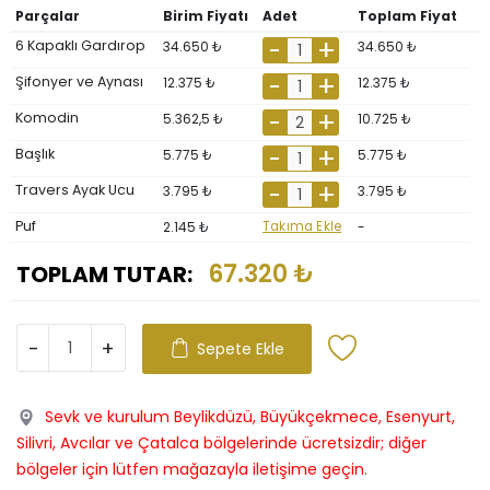
Parçalar
Birim Fiyatı
Adet
Toplam Fiyat
6 Kapaklı Gardırop
34.650 ₺
34.650 ₺
Şifonyer ve Aynası
12.375 ₺
12.375 ₺
Komodin
5.362,5 ₺
10.725 ₺
Başlık
5.775 ₺
5.775 ₺
Travers Ayak Ucu
3.795 ₺
3.795 ₺
Puf
2.145 ₺
Takıma Ekle
-
67.320 ₺
TOPLAM TUTAR:
-
+
Sepete Ekle
Sevk ve kurulum Beylikdüzü, Büyükçekmece, Esenyurt,
Silivri, Avcılar ve Çatalca bölgelerinde ücretsizdir; diğer
bölgeler için lütfen mağazayla iletişime geçin.