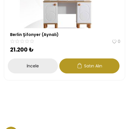
Berlin Şifonyer (Aynalı)
0
21.200
₺
İncele
Satın Alın