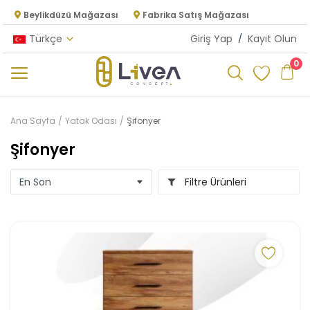
Beylikdüzü Mağazası
Fabrika Satış Mağazası
Türkçe
Giriş Yap
/
Kayıt Olun
0
Kategoriler
Ana Sayfa
Yatak Odası
Şifonyer
Ana Menü
Şifonyer
Oturma Odası
Filtre Ürünleri
Yatak Odası
Yemek Odası
Mutfak
Dolap