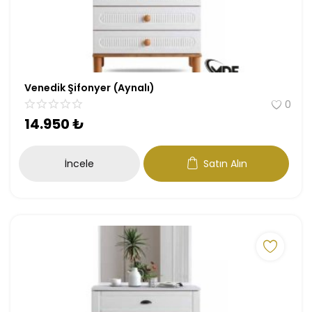
Venedik Şifonyer (Aynalı)
0
14.950
₺
İncele
Satın Alın