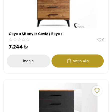
Antre
Çalışma Odası
Genç Odası
Ceyda Şifonyer Ceviz / Beyaz
0
Bahçe Mobilyaları
7.244
₺
Tüm Ürünler
İncele
Satın Alın