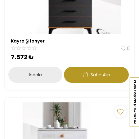
Kayra Şifonyer
0
7.572
₺
İncele
Satın Alın
PAZARYERI MAĞAZAMIZ