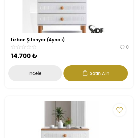
Lizbon Şifonyer (Aynalı)
0
14.700
₺
İncele
Satın Alın