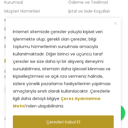
Kurumsal
Ödeme ve Teslimat
Müşteri Hizmetleri
İptal ve İade Koşulları
Kampanyalı Ürünler
Açılışa Özel Kampanya
Blog
Liven 2'li Kampanyalar
İnternet sitemizde çerezler yoluyla kişisel veri
Kataloglar
Yeni Kampanya
işlenmekte olup; gerekli olan çerezler, bilgi
İletişim
toplumu hizmetlerinin sunulması amacıyla
kullanılmaktadır. Diğer birinci ve üçüncü taraf
E-Bülten Aboneliği
çerezler ise size daha iyi bir alışveriş deneyimi
sunulabilmesi, sitemizin daha işlevsel kılınması ve
Bizden haberdar olmak için
kişiselleştirmesi ve açık rıza vermeniz halinde,
E-Bülten sistemimize abone olabilirsiniz.
sizlere yönelik pazarlama faaliyetlerinin yapılması
Abone ol
amaçlarıyla sınırlı olarak kullanılacaktır. Çerezlerle
ilgili daha detaylı bilgiye
Çerez Aydınlatma
Metni
’nden ulaşabilirsiniz.
Copyright © 2025 Liven Concept - Tüm Hakları Saklıdır.
Çerezleri Kabul Et