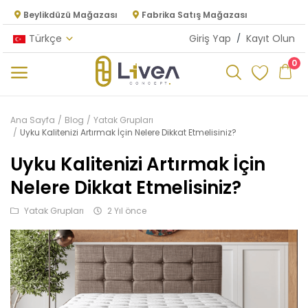
Beylikdüzü Mağazası
Fabrika Satış Mağazası
Türkçe
Giriş Yap
/
Kayıt Olun
0
Kategoriler
Ana Sayfa
Blog
Yatak Grupları
Uyku Kalitenizi Artırmak İçin Nelere Dikkat Etmelisiniz?
Ana Menü
Uyku Kalitenizi Artırmak İçin
Oturma Odası
Nelere Dikkat Etmelisiniz?
Yatak Odası
Yatak Grupları
2 Yıl önce
Yemek Odası
Mutfak
Dolap