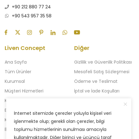
+90 212 880 77 24
+90 543 957 35 58
Liven Concept
Diğer
Ana Sayfa
Gizlilik ve Güvenlik Politikası
Tüm Ürünler
Mesafeli Satış Sözleşmesi
Kurumsal
Ödeme ve Teslimat
Müşteri Hizmetleri
İptal ve İade Koşulları
Kampanyalı Ürünler
Açılışa Özel Kampanya
Blog
Liven 2'li Kampanyalar
İnternet sitemizde çerezler yoluyla kişisel veri
Kataloglar
Yeni Kampanya
işlenmekte olup; gerekli olan çerezler, bilgi
İletişim
toplumu hizmetlerinin sunulması amacıyla
kullanılmaktadır. Diğer birinci ve üçüncü taraf