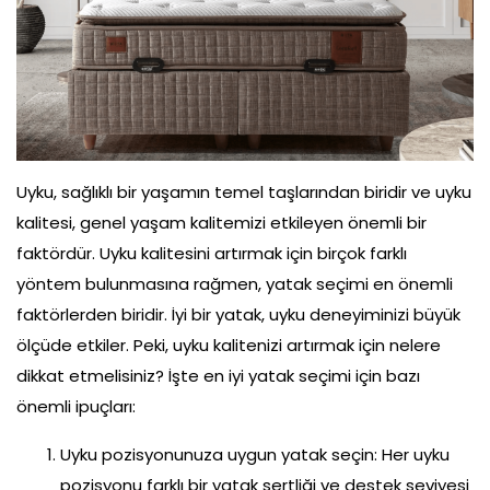
Antre
Çalışma Odası
Genç Odası
Bahçe Mobilyaları
Uyku, sağlıklı bir yaşamın temel taşlarından biridir ve uyku
kalitesi, genel yaşam kalitemizi etkileyen önemli bir
Tüm Ürünler
faktördür. Uyku kalitesini artırmak için birçok farklı
yöntem bulunmasına rağmen, yatak seçimi en önemli
faktörlerden biridir. İyi bir yatak, uyku deneyiminizi büyük
ölçüde etkiler. Peki, uyku kalitenizi artırmak için nelere
dikkat etmelisiniz? İşte en iyi yatak seçimi için bazı
önemli ipuçları:
Uyku pozisyonunuza uygun yatak seçin: Her uyku
pozisyonu farklı bir yatak sertliği ve destek seviyesi