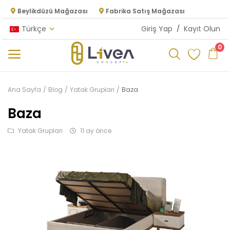
Beylikdüzü Mağazası
Fabrika Satış Mağazası
Türkçe
Giriş Yap
/
Kayıt Olun
0
Kategoriler
Ana Sayfa
Blog
Yatak Grupları
Baza
Ana Menü
Baza
Yatak Grupları
11 ay önce
Oturma Odası
Yatak Odası
Yemek Odası
Mutfak
Dolap