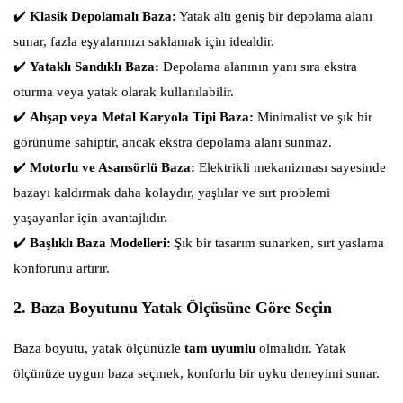
✔️
Klasik Depolamalı Baza:
Yatak altı geniş bir depolama alanı
sunar, fazla eşyalarınızı saklamak için idealdir.
✔️
Yataklı Sandıklı Baza:
Depolama alanının yanı sıra ekstra
oturma veya yatak olarak kullanılabilir.
✔️
Ahşap veya Metal Karyola Tipi Baza:
Minimalist ve şık bir
görünüme sahiptir, ancak ekstra depolama alanı sunmaz.
✔️
Motorlu ve Asansörlü Baza:
Elektrikli mekanizması sayesinde
bazayı kaldırmak daha kolaydır, yaşlılar ve sırt problemi
yaşayanlar için avantajlıdır.
✔️
Başlıklı Baza Modelleri:
Şık bir tasarım sunarken, sırt yaslama
konforunu artırır.
2. Baza Boyutunu Yatak Ölçüsüne Göre Seçin
Baza boyutu, yatak ölçünüzle
tam uyumlu
olmalıdır. Yatak
ölçünüze uygun baza seçmek, konforlu bir uyku deneyimi sunar.