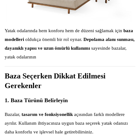
Antre
Çalışma Odası
Yatak odalarında hem konforu hem de düzeni sağlamak için
baza
Genç Odası
modelleri
oldukça önemli bir rol oynar.
Depolama alanı sunması,
dayanıklı yapısı ve uzun ömürlü kullanımı
sayesinde bazalar,
Bahçe Mobilyaları
yatak odalarının
Tüm Ürünler
Baza Seçerken Dikkat Edilmesi
Gerekenler
1. Baza Türünü Belirleyin
Bazalar,
tasarım ve fonksiyonellik
açısından farklı modellere
ayrılır. Kullanım ihtiyacınıza uygun baza seçerek yatak odanızı
daha konforlu ve işlevsel hale getirebilirsiniz.