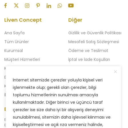
Liven Concept
Diğer
Ana Sayfa
Gizlilik ve Güvenlik Politikası
Tüm Ürünler
Mesafeli Satış Sözleşmesi
Kurumsal
Ödeme ve Teslimat
Müşteri Hizmetleri
İptal ve İade Koşulları
Kampanyalı Ürünler
Açılışa Özel Kampanya
Blog
Liven 2'li Kampanyalar
İnternet sitemizde çerezler yoluyla kişisel veri
Kataloglar
Yeni Kampanya
işlenmekte olup; gerekli olan çerezler, bilgi
İletişim
toplumu hizmetlerinin sunulması amacıyla
kullanılmaktadır. Diğer birinci ve üçüncü taraf
E-Bülten Aboneliği
çerezler ise size daha iyi bir alışveriş deneyimi
sunulabilmesi, sitemizin daha işlevsel kılınması ve
Bizden haberdar olmak için
kişiselleştirmesi ve açık rıza vermeniz halinde,
E-Bülten sistemimize abone olabilirsiniz.