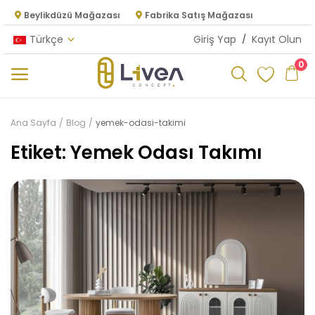
Beylikdüzü Mağazası
Fabrika Satış Mağazası
Türkçe
Giriş Yap
/
Kayıt Olun
0
Kategoriler
Ana Sayfa
Blog
yemek-odasi-takimi
Ana Menü
Etiket: Yemek Odası Takımı
Oturma Odası
Yatak Odası
Yemek Odası
Mutfak
Dolap