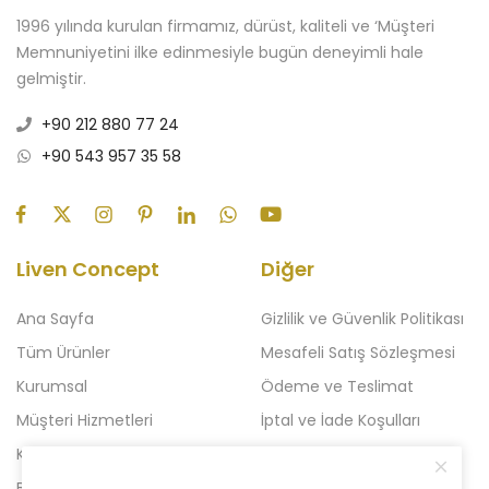
1996 yılında kurulan firmamız, dürüst, kaliteli ve ‘Müşteri
Memnuniyetini ilke edinmesiyle bugün deneyimli hale
gelmiştir.
+90 212 880 77 24
+90 543 957 35 58
Liven Concept
Diğer
Ana Sayfa
Gizlilik ve Güvenlik Politikası
Tüm Ürünler
Mesafeli Satış Sözleşmesi
Kurumsal
Ödeme ve Teslimat
Müşteri Hizmetleri
İptal ve İade Koşulları
Kampanyalı Ürünler
Açılışa Özel Kampanya
Blog
Liven 2'li Kampanyalar