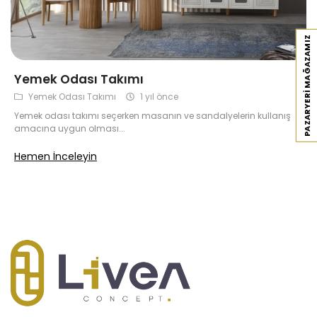
Antre
PAZARYERI MAĞAZAMIZ
Çalışma Odası
Yemek Odası Takımı
Genç Odası
Yemek Odası Takımı
1 yıl önce
Yemek odası takımı seçerken masanın ve sandalyelerin kullanış
Bahçe Mobilyaları
amacına uygun olması...
Tüm Ürünler
Hemen İnceleyin