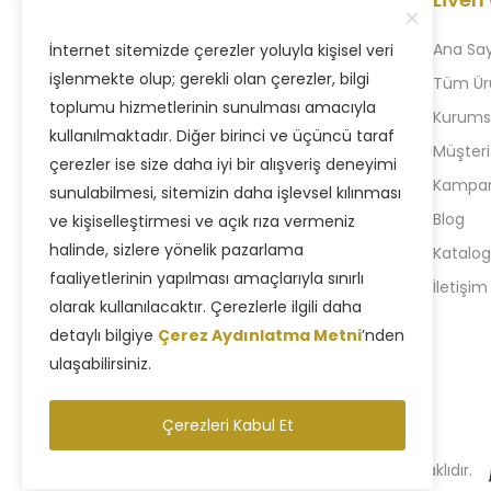
Ana Sa
İnternet sitemizde çerezler yoluyla kişisel veri
işlenmekte olup; gerekli olan çerezler, bilgi
Tüm Ür
toplumu hizmetlerinin sunulması amacıyla
Kurums
1996 yılında kurulan firmamız, dürüst,
kullanılmaktadır. Diğer birinci ve üçüncü taraf
Müşteri
kaliteli ve ‘Müşteri Memnuniyetini ilke
çerezler ise size daha iyi bir alışveriş deneyimi
Kampany
edinmesiyle bugün deneyimli hale
sunulabilmesi, sitemizin daha işlevsel kılınması
gelmiştir.
Blog
ve kişiselleştirmesi ve açık rıza vermeniz
halinde, sizlere yönelik pazarlama
Katalog
+90 212 880 77 24
faaliyetlerinin yapılması amaçlarıyla sınırlı
İletişim
+90 543 957 35 58
olarak kullanılacaktır. Çerezlerle ilgili daha
detaylı bilgiye
Çerez Aydınlatma Metni
’nden
ulaşabilirsiniz.
Çerezleri Kabul Et
Copyright © 2025 Liven Concept - Tüm Hakları Saklıdır.