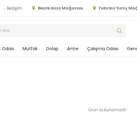
İletişim
Beylikdüzü Mağazası
Fabrika Satış Ma
 Odası
Mutfak
Dolap
Antre
Çalışma Odası
Genç
Ürün bulunamadı!